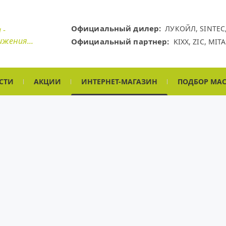
Официальный дилер:
ЛУКОЙЛ,
SINTEC
 -
ижения...
Официальный партнер:
KIXX,
ZIC,
MITA
СТИ
АКЦИИ
ИНТЕРНЕТ-МАГАЗИН
ПОДБОР МА