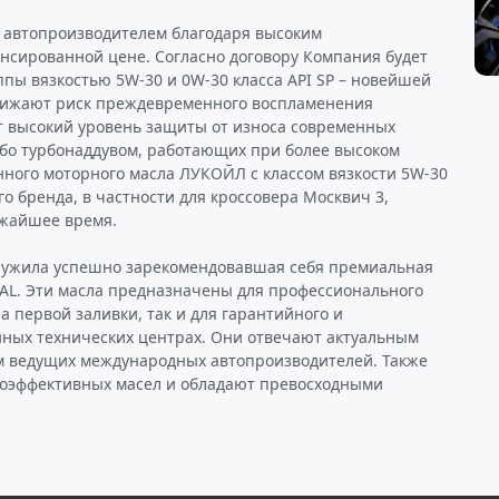
автопроизводителем благодаря высоким
ансированной цене. Согласно договору Компания будет
пы вязкостью 5W-30 и 0W-30 класса API SP – новейшей
снижают риск преждевременного воспламенения
т высокий уровень защиты от износа современных
бо турбонаддувом, работающих при более высоком
нного моторного масла ЛУКОЙЛ с классом вязкости 5W-30
о бренда, в частности для кроссовера Москвич 3,
ижайшее время.
служила успешно зарекомендовавшая себя премиальная
AL. Эти масла предназначены для профессионального
а первой заливки, так и для гарантийного и
нных технических центрах. Они отвечают актуальным
м ведущих международных автопроизводителей. Также
скоэффективных масел и обладают превосходными