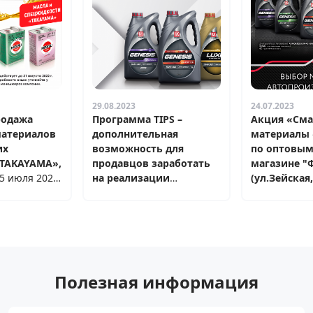
29.08.2023
24.07.2023
родажа
Программа TIPS –
Акция «См
материалов
дополнительная
материалы 
их
возможность для
по оптовым
«TAKAYAMA»,
продавцов заработать
магазине "
5 июля 2022
на реализации
(ул.Зейская
та 2022г.
ассортимента ЛУКОЙЛ.
действует с 
В рамках программы
2023 г. до 0
участникам
2023г.
предоставляется
фиксированное
вознаграждение за
Полезная информация
каждую проданную
единицу акционного
товара